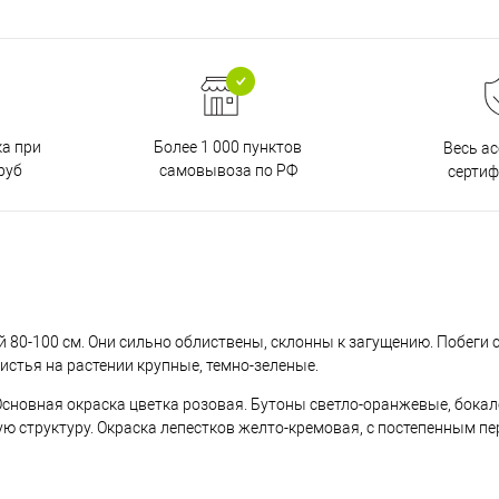
ка при
Более 1 000 пунктов
Весь а
руб
самовывоза по РФ
серти
80-100 см. Они сильно облиствены, склонны к загущению. Побеги с
Листья на растении крупные, темно-зеленые.
Основная окраска цветка розовая. Бутоны светло-оранжевые, бока
ую структуру. Окраска лепестков желто-кремовая, с постепенным п