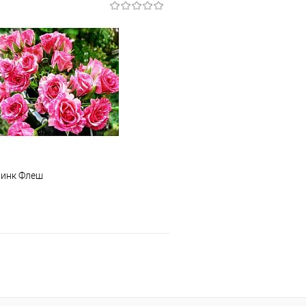
Подписаться
Подпис
 клик
К сравнению
Купить в 1 клик
е
Недоступно
В избранное
Пинк Флеш
В корзину
 клик
К сравнению