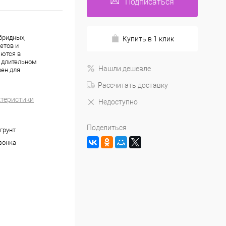
Подписаться
бридных,
Купить в 1 клик
етов и
аются в
, длительном
Нашли дешевле
вен для
Рассчитать доставку
ктеристики
Недоступно
Поделиться
грунт
зонка