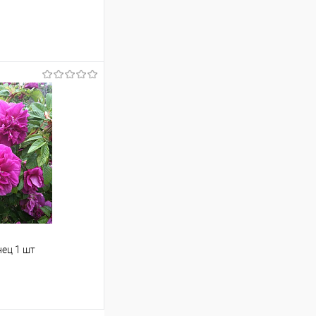
ину
Сравнение
Под заказ
нец 1 шт