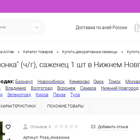
Доставка по всей России
•
•
•
а Алтае
Каталог товаров
Купить декоративные саженцы
Купить
онка" (ч/г), саженец 1 шт в Нижнем Нов
одах:
Барнаул
Новосибирск
Кемерово
Омск
Томск
Москв
а
Владимир
Волгоград
Воронеж
Самара
Нижний Новгород
од
Зеленоград
Киров
Пенза
Тула
ХАРАКТЕРИСТИКИ
ПОХОЖИЕ ТОВАРЫ
Отзывов: 0
Добавить отзыв
Артикул:
Роза_Амазонка