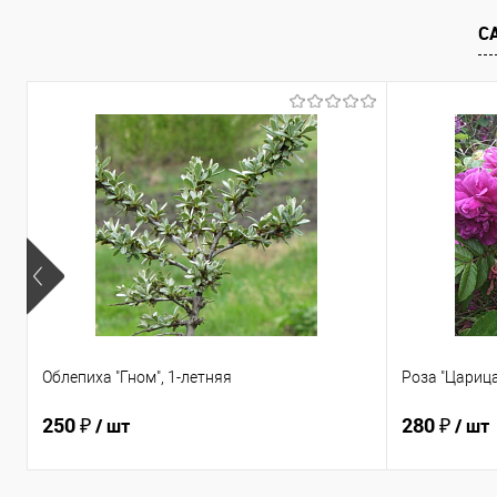
В избранное
Недоступно
В избранно
С
Облепиха "Гном", 1-летняя
Роза "Царица
250 ₽
280 ₽
/ шт
/ шт