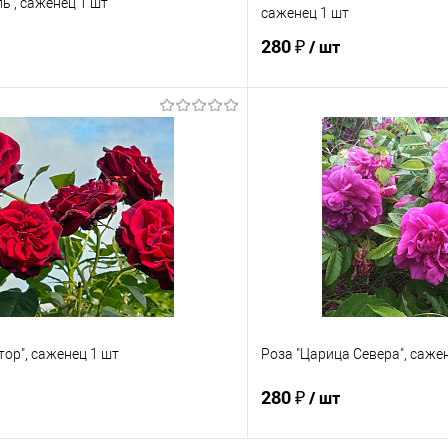
ь", саженец 1 шт
саженец 1 шт
280 ₽
/ шт
Подписаться
В корз
 клик
Сравнение
Купить в 1 клик
е
Недоступно
В избранное
тор", саженец 1 шт
Роза "Царица Севера", саже
280 ₽
/ шт