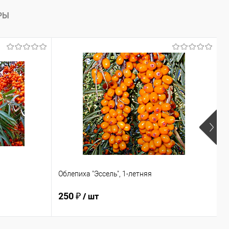
РЫ
Облепиха "Эссель", 1-летняя
О
250 ₽
2
/ шт