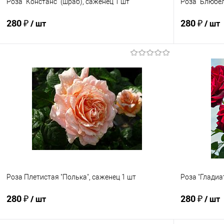
Роза "Констанс" (шраб), саженец 1 шт
Роза "Блюбел
280 ₽
280 ₽
/ шт
/ шт
Подписаться
Купить в 1 клик
Сравнение
Купить в 1
В избранное
Недоступно
В избранно
Роза Плетистая "Полька", саженец 1 шт
Роза "Гладиа
280 ₽
280 ₽
/ шт
/ шт