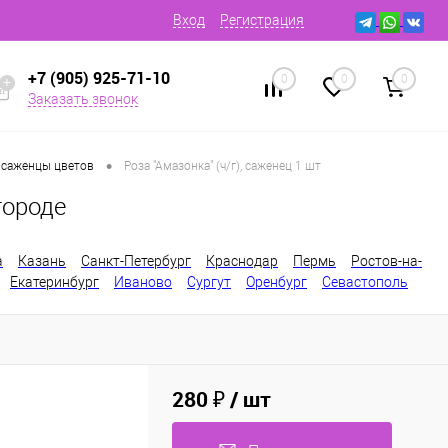
Вход
Регистрация
+7 (905) 925-71-10
0
0
0
Заказать звонок
•
 саженцы цветов
Роза "Амазонка" (ч/г), саженец 1 шт
городе
а
Казань
Санкт-Петербург
Краснодар
Пермь
Ростов-на-
Екатеринбург
Иваново
Сургут
Оренбург
Севастополь
280 ₽
/ шт