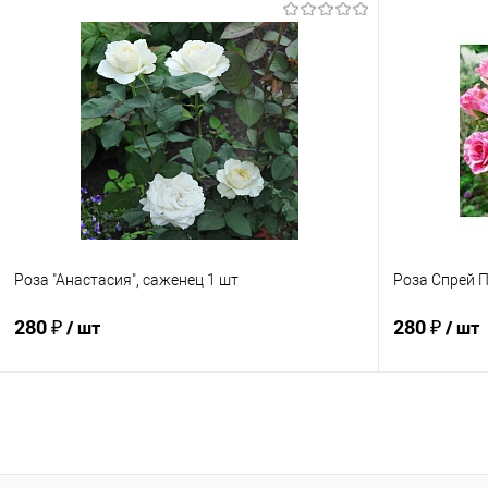
В корзину
Купить в 1 клик
К сравнению
Купить в 1
В избранное
Под заказ
В избранно
Роза "Анастасия", саженец 1 шт
Роза Спрей 
280 ₽
280 ₽
/ шт
/ шт
Подписаться
Купить в 1 клик
К сравнению
Купить в 1