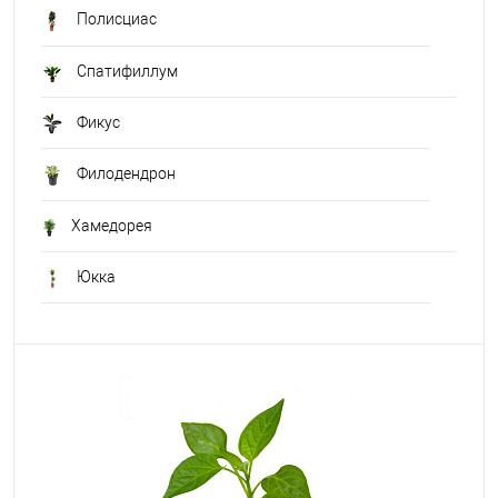
Полисциас
Спатифиллум
Фикус
Филодендрон
Хамедорея
Юкка