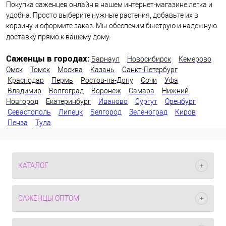
Покупка саженцев онлайн в нашем интернет-магазине легка и
удобна. Просто выберите нужные растения, добавьте их в
корзину и оформите заказ. Мы обеспечим быструю и надежную
доставку прямо к вашему дому.
Саженцы в городах:
Барнаул
Новосибирск
Кемерово
Омск
Томск
Москва
Казань
Санкт-Петербург
Краснодар
Пермь
Ростов-на-Дону
Сочи
Уфа
Владимир
Волгоград
Воронеж
Самара
Нижний
Новгород
Екатеринбург
Иваново
Сургут
Оренбург
Севастополь
Липецк
Белгород
Зеленоград
Киров
Пенза
Тула
КАТАЛОГ
САЖЕНЦЫ ОПТОМ