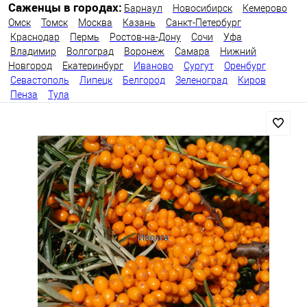
Саженцы в городах:
Барнаул
Новосибирск
Кемерово
Омск
Томск
Москва
Казань
Санкт-Петербург
Краснодар
Пермь
Ростов-на-Дону
Сочи
Уфа
Владимир
Волгоград
Воронеж
Самара
Нижний
Новгород
Екатеринбург
Иваново
Сургут
Оренбург
Севастополь
Липецк
Белгород
Зеленоград
Киров
Пенза
Тула