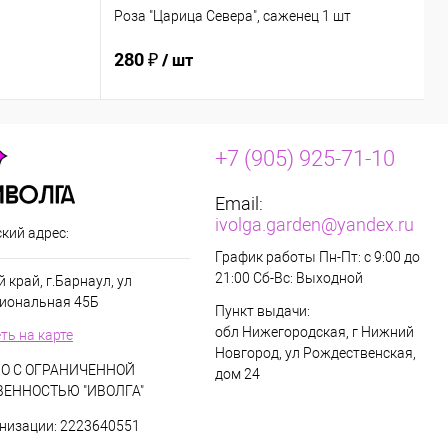
Роза "Царица Севера", саженец 1 шт
О
280 ₽
2
/ шт
+7 (905) 925-71-10
Email:
ivolga.garden@yandex.ru
кий адрес:
График работы Пн-Пт: с 9:00 до
21:00 Сб-Вс: Выходной
 край, г.Барнаул, ул
иональная 45Б
Пункт выдачи:
обл Нижегородская, г Нижний
ть на карте
Новгород, ул Рождественская,
О С ОГРАНИЧЕННОЙ
дом 24
ВЕННОСТЬЮ "ИВОЛГА"
низации: 2223640551