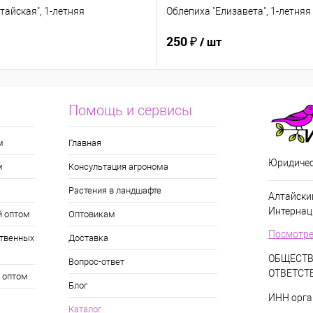
тайская", 1-летняя
Облепиха "Елизавета", 1-летняя
250 ₽
/ шт
Помощь и сервисы
м
Главная
Юридичес
м
Консультация агронома
Растения в ландшафте
Алтайский
Интернац
й оптом
Оптовикам
Посмотре
твенных
Доставка
ОБЩЕСТВ
Вопрос-ответ
ОТВЕТСТ
 оптом
Блог
ИНН орга
Каталог