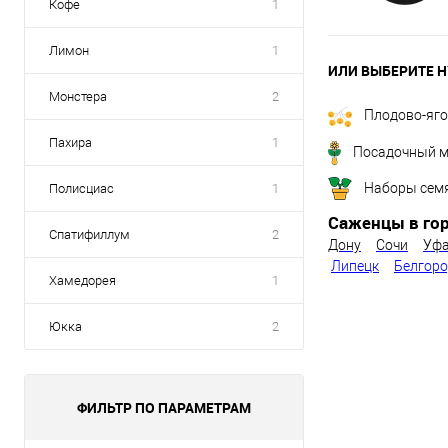
Кофе
1
Лимон
1
ИЛИ ВЫБЕРИТЕ Н
Монстера
2
Плодово-яг
Пахира
1
Посадочный м
Наборы сем
Полисциас
1
Саженцы в гор
Спатифиллум
2
Дону
Сочи
Уф
Липецк
Белгор
Хамедорея
1
Юкка
2
ФИЛЬТР ПО ПАРАМЕТРАМ