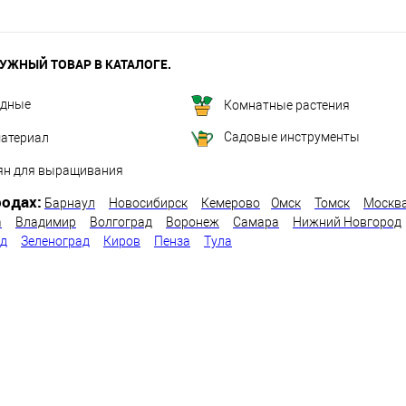
УЖНЫЙ ТОВАР В КАТАЛОГЕ.
одные
Комнатные растения
Садовые инструменты
атериал
ян для выращивания
одах:
Барнаул
Новосибирск
Кемерово
Омск
Томск
Москв
а
Владимир
Волгоград
Воронеж
Самара
Нижний Новгород
од
Зеленоград
Киров
Пенза
Тула