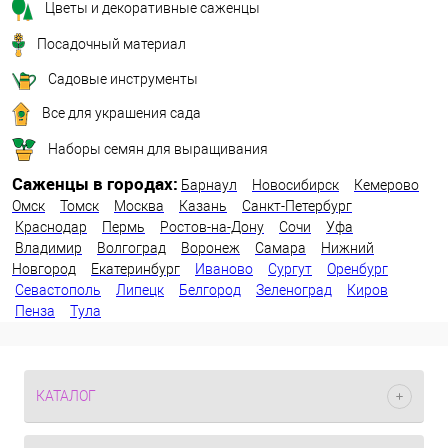
Цветы и декоративные саженцы
Посадочный материал
Садовые инструменты
Все для украшения сада
Наборы семян для выращивания
Саженцы в городах:
Барнаул
Новосибирск
Кемерово
Омск
Томск
Москва
Казань
Санкт-Петербург
Краснодар
Пермь
Ростов-на-Дону
Сочи
Уфа
Владимир
Волгоград
Воронеж
Самара
Нижний
Новгород
Екатеринбург
Иваново
Сургут
Оренбург
Севастополь
Липецк
Белгород
Зеленоград
Киров
Пенза
Тула
КАТАЛОГ