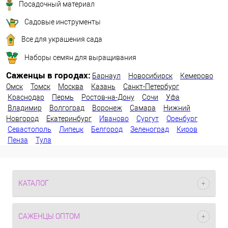
Посадочный материал
Садовые инструменты
Все для украшения сада
Наборы семян для выращивания
Саженцы в городах:
Барнаул
Новосибирск
Кемерово
Омск
Томск
Москва
Казань
Санкт-Петербург
Краснодар
Пермь
Ростов-на-Дону
Сочи
Уфа
Владимир
Волгоград
Воронеж
Самара
Нижний
Новгород
Екатеринбург
Иваново
Сургут
Оренбург
Севастополь
Липецк
Белгород
Зеленоград
Киров
Пенза
Тула
КАТАЛОГ
САЖЕНЦЫ ОПТОМ