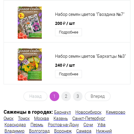
Набор семян цветов "Гвоздика №7"
200 ₽
/ шт
Подробнее
Набор семян цветов "Бархатцы №3"
240 ₽
/ шт
Подробнее
Назад
1
2
3
Вперед
Саженцы в городах:
Барнаул
Новосибирск
Кемерово
Омск
Томск
Москва
Казань
Санкт-Петербург
Краснодар
Пермь
Ростов-на-Дону
Сочи
Уфа
Владимир
Волгоград
Воронеж
Самара
Нижний