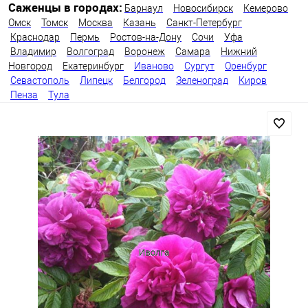
Саженцы в городах:
Барнаул
Новосибирск
Кемерово
Омск
Томск
Москва
Казань
Санкт-Петербург
Краснодар
Пермь
Ростов-на-Дону
Сочи
Уфа
Владимир
Волгоград
Воронеж
Самара
Нижний
Новгород
Екатеринбург
Иваново
Сургут
Оренбург
Севастополь
Липецк
Белгород
Зеленоград
Киров
Пенза
Тула