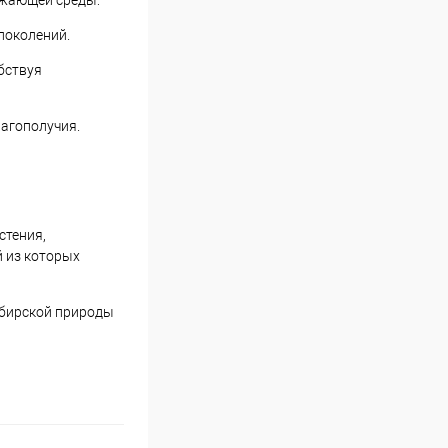
ужающей среды:
поколений.
обствуя
лагополучия.
стения,
й из которых
сибирской природы