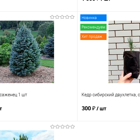
Новинка
В корзину
В корз
Рекомендуем
Хит продаж
 клик
Сравнение
Купить в 1 клик
е
В наличии
В избранное
 саженец 1 шт
Кедр сибирский двухлетка, 
300 ₽
т
/ шт
Подписаться
В корз