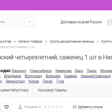
Доставка по всей России
•
•
•
а Алтае
Каталог товаров
Купить декоративные саженцы
Купить
рехлетний, саженец 1 шт
рский четырехлетний, саженец 1 шт в Н
одах:
Барнаул
Новосибирск
Кемерово
Омск
Томск
Москв
а
Владимир
Волгоград
Воронеж
Самара
Нижний Новгород
од
Зеленоград
Киров
Пенза
Тула
ХАРАКТЕРИСТИКИ
ПОХОЖИЕ ТОВАРЫ
Отзывов: 0
Добавить отзыв