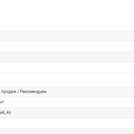
т продаж / Рекомендуем
нт
ий_4л