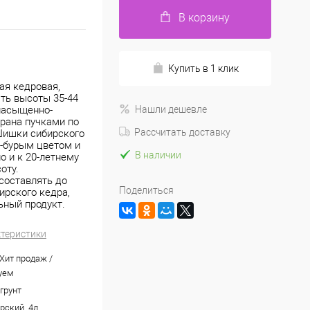
В корзину
Купить в 1 клик
ая кедровая,
ть высоты 35-44
 насыщенно-
Нашли дешевле
брана пучками по
Рассчитать доставку
 Шишки сибирского
-бурым цветом и
В наличии
о и к 20-летнему
оту.
составлять до
Поделиться
ирского кедра,
ьный продукт.
ктеристики
 Хит продаж /
уем
грунт
рский_4л