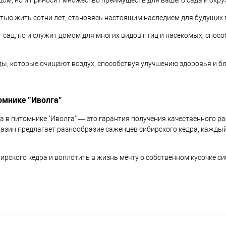
ом, но и приносит множество преимуществ для вашего сада и окр
стью жить сотни лет, становясь настоящим наследием для будущих 
т сад, но и служит домом для многих видов птиц и насекомых, спос
ы, которые очищают воздух, способствуя улучшению здоровья и б
омнике "Иволга"
 в питомнике "Иволга" — это гарантия получения качественного ра
газин предлагает разнообразие саженцев сибирского кедра, кажды
бирского кедра и воплотить в жизнь мечту о собственном кусочке 