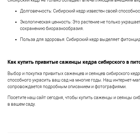
Сибирский кедр не только обладает впечатляющим внешним вид
Долговечность: Сибирский кедр известен своей способно
Экологическая ценность: Это растение не только украшае
сохранению биоразнообразия.
Польза для здоровья: Сибирский кедр выделяет фитонцид
Как купить привитые саженцы кедра сибирского в пит
Выбор и покупка привитых саженцев и сеянцев сибирского кедра
способного украсить ваш сад на многие годы. Наш интернет-ма
сопровождается подробным описанием и фотографиями.
Посетите наш сайт сегодня, чтобы купить саженцы и сеянцы си
в вашем саду.