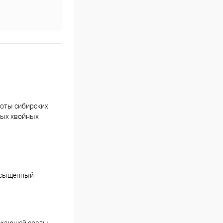
соты сибирских
ьных хвойных
насыщенный