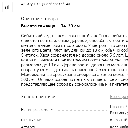
Артикул:
Кедр_сибирский_4л
Описание товара:
Высота саженца — 14-20 см
Сибирский кедр, также известный как Сосна сибирск
является вечнозеленым деревом, способным достига
метра с диаметром ствола около 2 метров. Его хвоя
зеленого цвета, плотная, длиной до 13 см, обычно со
5 иголок. Хвоя сохраняется на дереве около 5-6 лет.
кедра отличаются прямостоячим положением, светло
размером до 13 см. Дерево растет довольно медленн
возрасту может достигать примерно 2,5 метров в выс
Максимальный срок жизни сибирского кедра может 
500 лет. Однако, особенно ценным является семя сиб
представляющее собой высококалорийный и питател
Характеристики:
Все хара
Новинка /
Наши предложения
Рекоменд
Назначение
открытый 
Артикул
Кедр_сиби