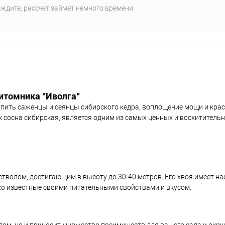
ждите, рассчет займет немного времени
питомника "Иволга"
пить саженцы и сеянцы сибирского кедра, воплощение мощи и кра
ак сосна сибирская, является одним из самых ценных и восхитител
стволом, достигающим в высоту до 30-40 метров. Его хвоя имеет 
ко известные своими питательными свойствами и вкусом.