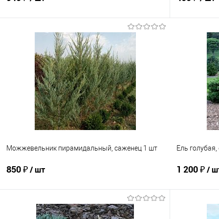
В корзину
Купить в 1 клик
Сравнение
Купить в 1
В избранное
Недоступно
В избранно
Можжевельник пирамидальный, саженец 1 шт
Ель голубая,
850 ₽
1 200 ₽
/ шт
/ ш
Подписаться